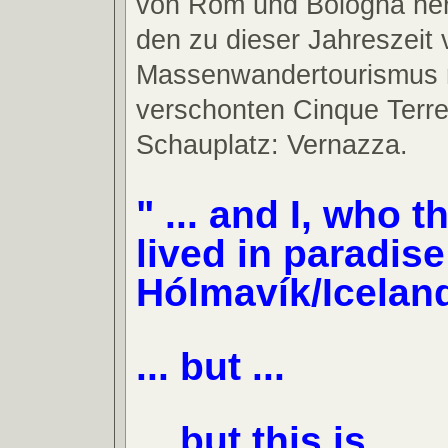
von Rom und Bologna he
den zu dieser Jahreszeit
Massenwandertourismus r
verschonten Cinque Terr
Schauplatz: Vernazza.
" ... and I, who t
lived in paradise 
Hólmavík/Iceland
... but ...
... but this is ...