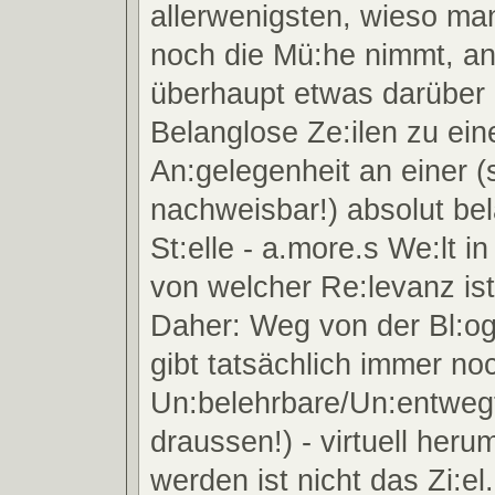
allerwenigsten, wieso ma
noch die Mü:he nimmt, an 
überhaupt etwas darüber 
Belanglose Ze:ilen zu ein
An:gelegenheit an einer (s
nachweisbar!) absolut be
St:elle - a.more.s We:lt in
von welcher Re:levanz is
Daher: Weg von der Bl:ogr
gibt tatsächlich immer no
Un:belehrbare/Un:entweg
draussen!) - virtuell heru
werden ist nicht das Zi:el