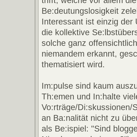
trifft, welche vor allem di
Be:deutungslosigkeit zeleb
Interessant ist einzig de
die kollektive Se:lbstübe
solche ganz offensichtlic
niemandem erkannt, ges
thematisiert wird.
Im:pulse sind kaum ausz
Th:emen und In:halte viel
Vo:rträge/Di:skussionen/S
an Ba:nalität nicht zu übe
als Be:ispiel: "Sind blogg