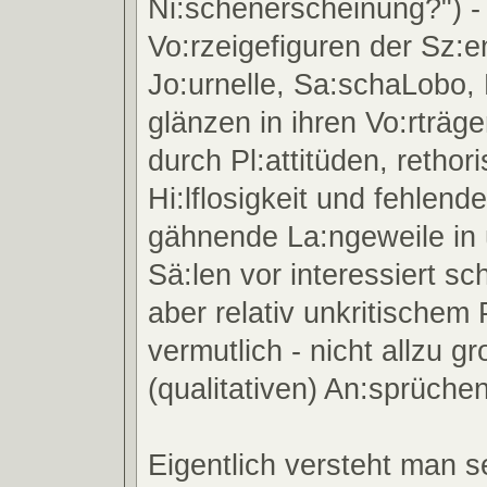
Ni:schenerscheinung?") - 
Vo:rzeigefiguren der Sz:
Jo:urnelle, Sa:schaLobo,
glänzen in ihren Vo:rträg
durch Pl:attitüden, rethor
Hi:lflosigkeit und fehlend
gähnende La:ngeweile in 
Sä:len vor interessiert s
aber relativ unkritischem 
vermutlich - nicht allzu g
(qualitativen) An:sprüchen
Eigentlich versteht man s