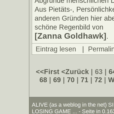
Abgründe menschlichen D
Aus Pietäts-, Persönlichk
anderen Gründen hier abe
schöne Regenbild von
[Zanna Goldhawk]
.
Eintrag lesen
|
Permali
<<First
<Zurück
| 63 |
6
68
|
69
|
70
|
71
|
72
|
W
ALIVE (as a weblog in the net)
LOSING GAME ... - Seite in 0.16