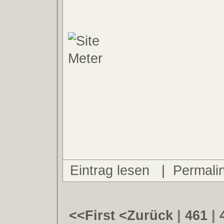
Eintrag lesen
|
Permali
<<First
<Zurück
|
461
|