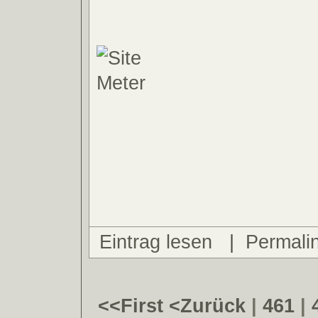
Eintrag lesen
|
Permali
<<First
<Zurück
|
461
|