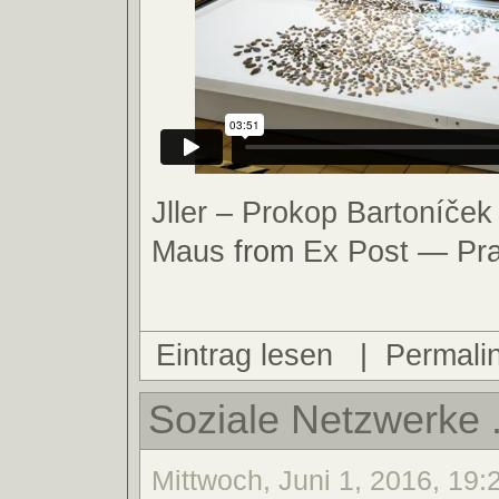
Jller – Prokop Bartoníče
Maus
from
Ex Post — Pr
Eintrag lesen
|
Permali
Soziale Netzwerke .
Mittwoch, Juni 1, 2016, 19:2