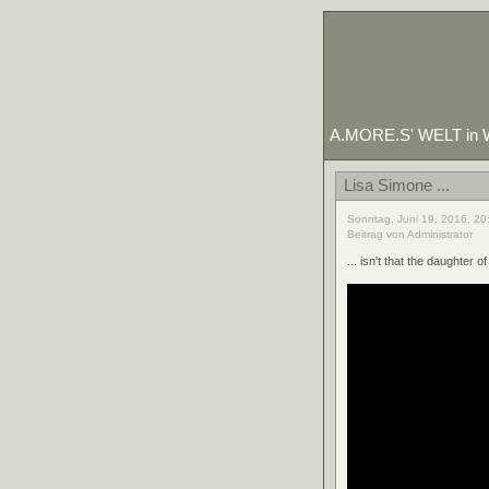
A.MORE.S' WELT in W
Lisa Simone ...
Sonntag, Juni 19, 2016, 20
Beitrag von Administrator
... isn't that the daughter of