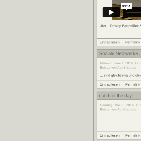
Jller – Prokop Bartoníček
Eintrag lesen
|
Permalink
Soziale Netzwerke ..
Mittwoch, Juni 1, 2016, 19:
Beitrag von Administrator
... sind gleichzeitig und g
Eintrag lesen
|
Permalink
catch of the day
Sonntag, Mai 22, 2016, 18:
Beitrag von Administrator
Eintrag lesen
|
Permalink