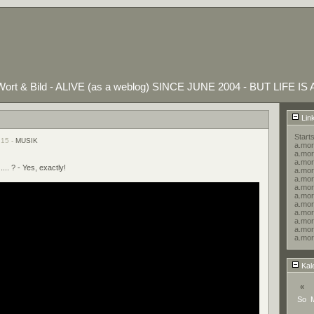
ort & Bild - ALIVE (as a weblog) SINCE JUNE 2004 - BUT LIFE IS
Lin
Starts
:15 -
MUSIK
a.mor
a.mor
a.mor
 .... ? - Yes, exactly!
a.more
a.mor
a.more
a.mor
a.mor
a.more
a.mor
a.mor
a.mor
Kal
«
So