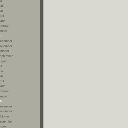
li
uni
ai
pril
ärz
ebruar
anuar
7
ezember
ovember
ktober
eptember
ugust
li
uni
ai
pril
ärz
ebruar
anuar
6
ezember
ovember
ktober
eptember
ugust