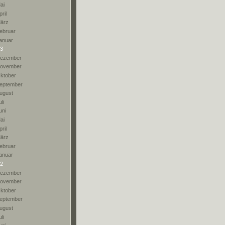
ai
pril
ärz
ebruar
anuar
3
ezember
ovember
ktober
eptember
ugust
li
uni
ai
pril
ärz
ebruar
anuar
2
ezember
ovember
ktober
eptember
ugust
li