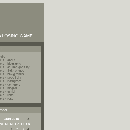
 A LOSING GAME ...
ks
eite
e.s - about
e.s - biography
e.s - as time goes by
.s - flickr photos
e.s - khk@mbl.is
.s - sotto i pini
e.s - instagram
e.s - cemetery
.s - blogroll
e.s - tumblr
e.s - links
e.s - rost
ender
Juni 2016
»
Mo
Di
Mi
Do
Fr
Sa
1
2
3
4