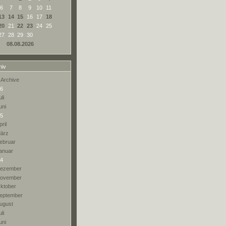
6
7
8
9
10
11
13
14
15
16
17
18
20
21
22
23
24
25
27
28
29
30
08.08.2026
hiv
 Archive
6
li
uni
5
pril
ärz
ebruar
anuar
4
ezember
ovember
ktober
eptember
ugust
li
uni