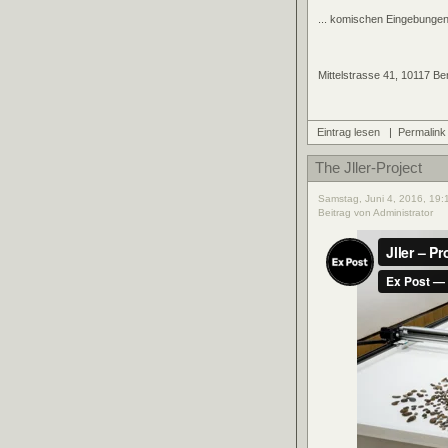
... komischen Eingebungen 
Mittelstrasse 41, 10117 Ber
Eintrag lesen
|
Permalink
The Jller-Project
Samstag, Juni 4, 2016, 19:
Beitrag von Administrator