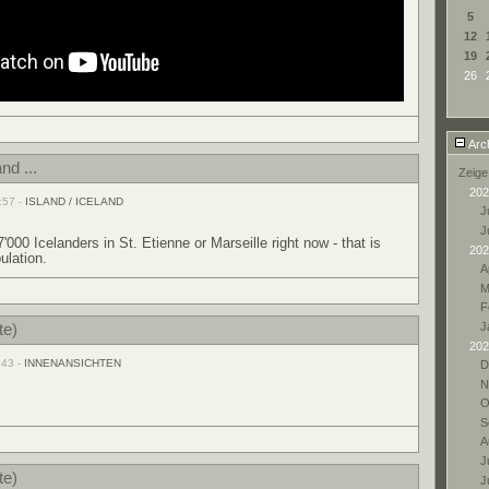
5
12
19
26
Arc
nd ...
Zeige
202
:57 -
ISLAND / ICELAND
Ju
J
'000 Icelanders in St. Etienne or Marseille right now - that is
202
ulation.
A
M
F
J
te)
202
:43 -
INNENANSICHTEN
D
N
O
S
A
Ju
te)
J