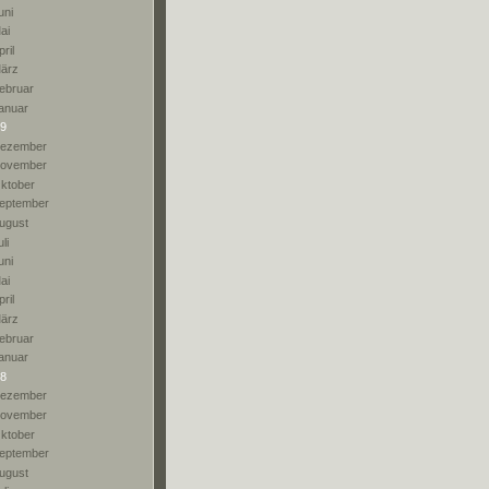
uni
ai
pril
ärz
ebruar
anuar
9
ezember
ovember
ktober
eptember
ugust
li
uni
ai
pril
ärz
ebruar
anuar
8
ezember
ovember
ktober
eptember
ugust