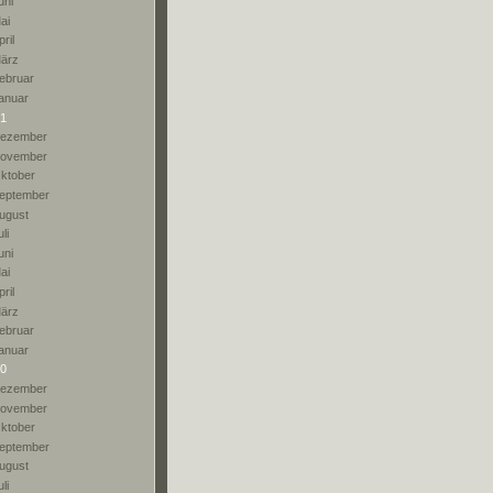
uni
ai
pril
ärz
ebruar
anuar
1
ezember
ovember
ktober
eptember
ugust
li
uni
ai
pril
ärz
ebruar
anuar
0
ezember
ovember
ktober
eptember
ugust
li