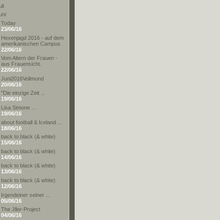
li
uni
Today
23/06/16
Hexenjagd 2016 - auf dem
amerikanischen Campus
22/06/16
Vom Altern der Frauen -
aus Frauensicht.
22/06/16
Juni2016Vollmond
20/06/16
"Die einzige Zeit ...
19/06/16
Lisa Simone ...
19/06/16
about football & Iceland ...
18/06/16
back to black (& white)
15/06/16
back to black (& white)
14/06/16
back to black (& white)
13/06/16
back to black (& white)
12/06/16
Irgendeiner seiner ...
05/06/16
The Jller-Project
04/06/16