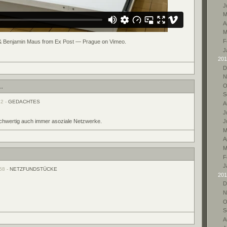
J
M
A
M
F
 & Benjamin Maus
from
Ex Post — Prague
on
Vimeo
.
J
201
D
N
.
O
S
22 -
GEDACHTES
A
Ju
leichwertig auch immer asoziale Netzwerke.
J
M
A
M
F
J
58 -
NETZFUNDSTÜCKE
201
D
N
O
S
A