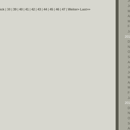
Ju
J
ück
| 38 |
39
|
40
|
41
|
42
|
43
|
44
|
45
|
46
|
47
|
Weiter>
Last>>
M
A
M
F
J
201
D
N
O
S
A
Ju
J
M
A
M
F
J
201
D
N
O
S
A