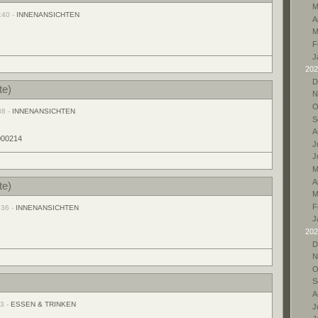
M
:40 -
INNENANSICHTEN
A
M
F
J
202
D
te)
N
O
38 -
INNENANSICHTEN
S
A
Ju
J
M
A
te)
M
F
:36 -
INNENANSICHTEN
J
202
D
N
O
.
S
A
53 -
ESSEN & TRINKEN
Ju