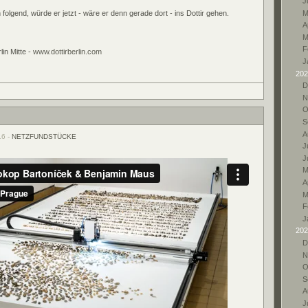
J
M
folgend, würde er jetzt - wäre er denn gerade dort - ins Dottir gehen.
A
M
F
lin Mitte -
www.dottirberlin.com
J
202
D
N
O
S
A
16 -
NETZFUNDSTÜCKE
Ju
J
M
A
M
F
J
202
D
N
O
S
A
Ju