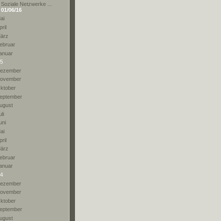
Soziale Netzwerke ...
01/06/16
ai
pril
ärz
ebruar
anuar
5
ezember
ovember
ktober
eptember
ugust
li
uni
ai
pril
ärz
ebruar
anuar
4
ezember
ovember
ktober
eptember
ugust