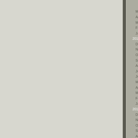
M
A
M
F
J
201
D
N
O
S
A
Ju
J
M
A
M
F
J
201
D
N
O
S
A