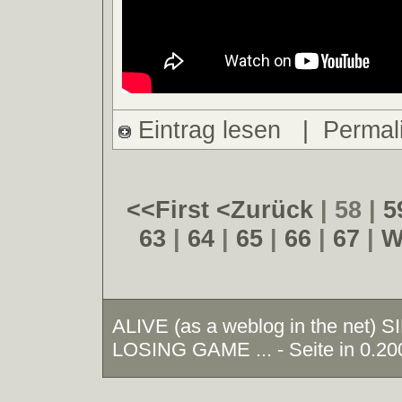
Eintrag lesen
|
Permal
<<First
<Zurück
| 58 |
5
63
|
64
|
65
|
66
|
67
|
W
ALIVE (as a weblog in the net)
LOSING GAME ... - Seite in 0.20