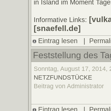
in Island im Moment Tag
[vulk
Informative Links:
[snaefell.de]
Eintrag lesen
|
Permal
Feststellung des Ta
Sonntag, August 17, 2014, 
NETZFUNDSTÜCKE
Beitrag von Administrator
Eintrag lesen
|
Permal