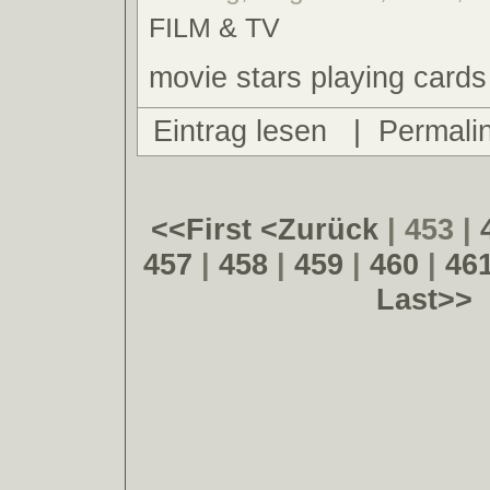
FILM & TV
movie stars playing cards
Eintrag lesen
|
Permali
<<First
<Zurück
| 453 |
457
|
458
|
459
|
460
|
46
Last>>