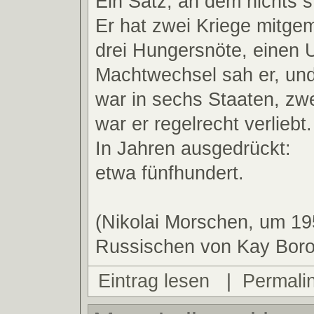
Ein Satz, an dem nichts s
Er hat zwei Kriege mitge
drei Hungersnöte, einen 
Machtwechsel sah er, und
war in sechs Staaten, zw
war er regelrecht verliebt.
In Jahren ausgedrückt:
etwa fünfhundert.
(Nikolai Morschen, um 1
Russischen von Kay Bor
Eintrag lesen
|
Permali