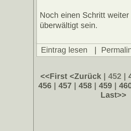
Noch einen Schritt weiter 
überwältigt sein.
Eintrag lesen
|
Permali
<<First
<Zurück
| 452 |
456
|
457
|
458
|
459
|
46
Last>>