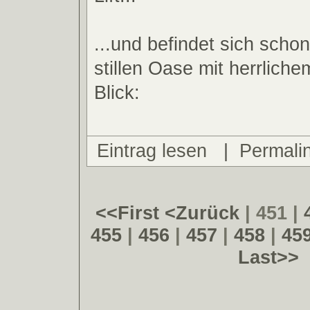
...und befindet sich schon
stillen Oase mit herrlic
Blick:
Eintrag lesen
|
Permali
<<First
<Zurück
| 451 |
455
|
456
|
457
|
458
|
45
Last>>