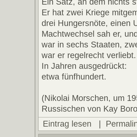
Ein Satz, an dem nichts s
Er hat zwei Kriege mitge
drei Hungersnöte, einen 
Machtwechsel sah er, und
war in sechs Staaten, zw
war er regelrecht verliebt.
In Jahren ausgedrückt:
etwa fünfhundert.
(Nikolai Morschen, um 1
Russischen von Kay Bor
Eintrag lesen
|
Permali