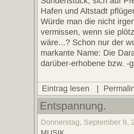
Sündenstück, sich auf Pfe
Hafen und Altstadt pflügen
Würde man die nicht irge
vermissen, wenn sie plöt
wäre...? Schon nur der w
markante Name: Die Dara
darüber-erhobene bzw. -g
Eintrag lesen
|
Permali
Entspannung.
Donnerstag, September 9, 2
MUSIK