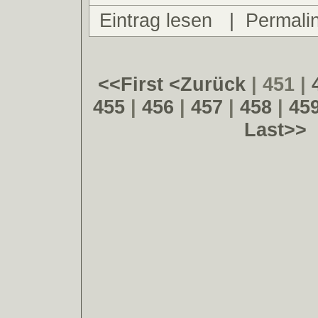
Eintrag lesen
|
Permali
<<First
<Zurück
| 451 |
455
|
456
|
457
|
458
|
45
Last>>