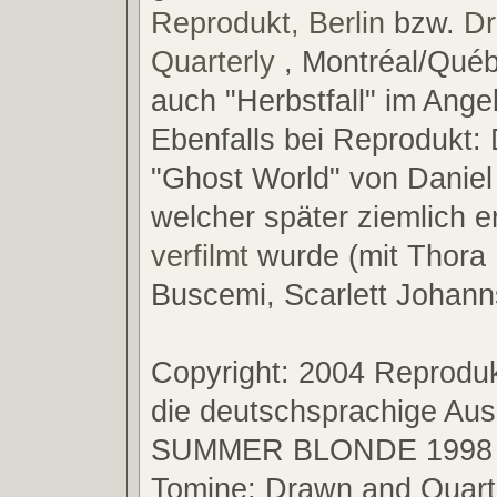
Reprodukt, Berlin
bzw.
Dr
Quarterly
, Montréal/Qué
auch "Herbstfall" im Ang
Ebenfalls bei Reprodukt:
"Ghost World" von Daniel
welcher später ziemlich er
verfilmt
wurde (mit Thora 
Buscemi, Scarlett Johanns
Copyright: 2004 Reprodukt
die deutschsprachige Aus
SUMMER BLONDE 1998 - 
Tomine; Drawn and Quart