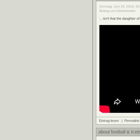
Sonntag, Juni 19, 2016, 20
Beitrag von Administrator
... isn't that the daughter of
Eintrag lesen
|
Permalink
about football & Icela