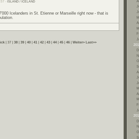
A
:57 -
ISLAND / ICELAND
Ju
J
'000 Icelanders in St. Etienne or Marseille right now - that is
ulation.
M
A
M
F
J
ück
| 37 |
38
|
39
|
40
|
41
|
42
|
43
|
44
|
45
|
46
|
Weiter>
Last>>
201
D
N
O
S
A
Ju
J
M
A
M
F
J
201
D
N
O
S