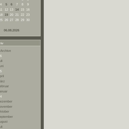
4
5
6
7
8
9
11
12
13
14
15
16
18
19
20
21
22
23
25
26
27
28
29
30
06.08.2026
hiv
 Archive
6
li
uni
5
pril
ärz
ebruar
anuar
4
ezember
ovember
ktober
eptember
ugust
li