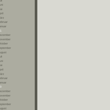
li
uni
ai
pril
ärz
ebruar
anuar
1
ezember
ovember
ktober
eptember
ugust
li
uni
ai
pril
ärz
ebruar
anuar
0
ezember
ovember
ktober
eptember
ugust