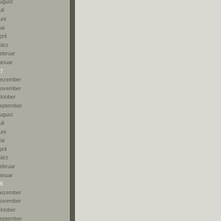
ugust
li
uni
ai
pril
ärz
ebruar
anuar
7
ezember
ovember
ktober
eptember
ugust
li
uni
ai
pril
ärz
ebruar
anuar
6
ezember
ovember
ktober
eptember