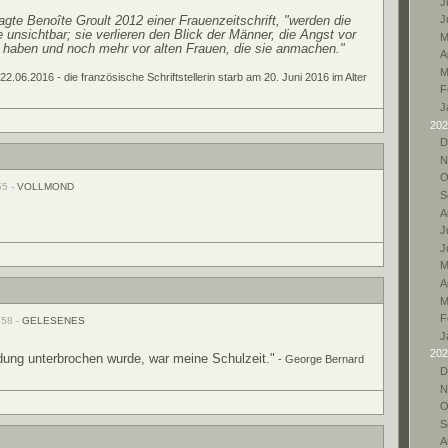
Ju
agte Benoîte Groult 2012 einer Frauenzeitschrift, "werden die
J
 unsichtbar; sie verlieren den Blick der Männer, die Angst vor
M
 haben und noch mehr vor alten Frauen, die sie anmachen."
A
M
.06.2016 - die französische Schriftstellerin starb am 20. Juni 2016 im Alter
F
J
202
D
N
O
55 -
VOLLMOND
S
A
Ju
J
M
A
M
F
:58 -
GELESENES
J
202
ldung unterbrochen wurde, war meine Schulzeit."
- George Bernard
D
N
O
S
A