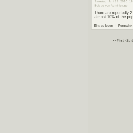
Samstag, Juni 18, 2016, 19
Beitrag von Administrator
There are reportedly 27
almost 10% of the pop
Eintrag lesen
|
Permalink
<<First
<Zur