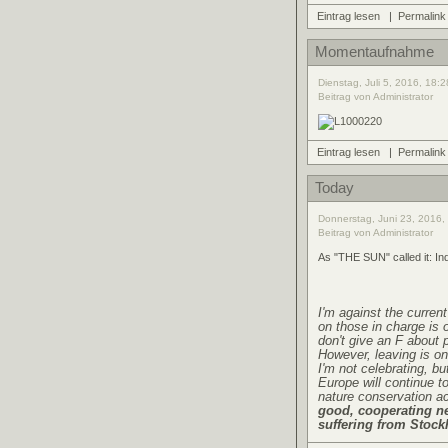
Eintrag lesen
|
Permalink
Momentaufnahme
Dienstag, Juli 5, 2016, 18:2
Beitrag von Administrator
Eintrag lesen
|
Permalink
Today
Donnerstag, Juni 23, 2016,
Beitrag von Administrator
As "THE SUN" called it: I
I'm against the current
on those in charge is 
don't give an F about 
However, leaving is on
I'm not celebrating, b
Europe will continue to
nature conservation a
good, cooperating ne
suffering from Stoc