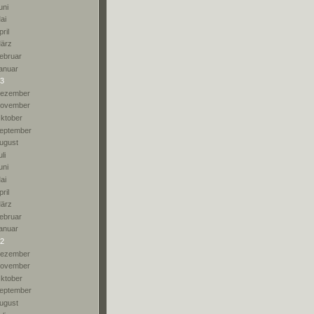
uni
ai
pril
ärz
ebruar
anuar
3
ezember
ovember
ktober
eptember
ugust
li
uni
ai
pril
ärz
ebruar
anuar
2
ezember
ovember
ktober
eptember
ugust