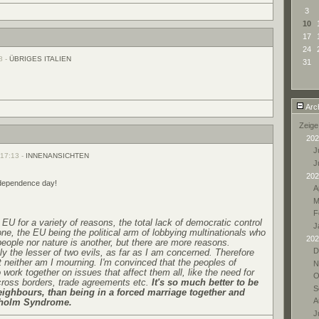
3
10
17
24
8 -
ÜBRIGES ITALIEN
31
Arc
Zeige
202
Ju
 17:13 -
INNENANSICHTEN
J
202
ndependence day!
A
M
F
 EU for a variety of reasons, the total lack of democratic control
J
one, the EU being the political arm of lobbying multinationals who
202
people nor nature is another, but there are more reasons.
D
ly the lesser of two evils, as far as I am concerned. Therefore
ut neither am I mourning. I'm convinced that the peoples of
N
 work together on issues that affect them all, like the need for
O
cross borders, trade agreements etc.
It's so much better to be
S
ighbours, than being in a forced marriage together and
A
kholm Syndrome.
Ju