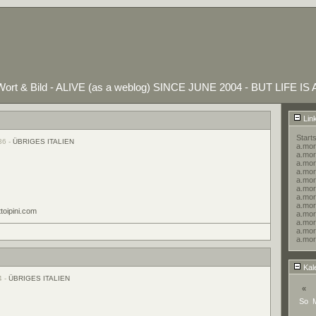
ort & Bild - ALIVE (as a weblog) SINCE JUNE 2004 - BUT LIFE IS
Lin
Starts
36 -
ÜBRIGES ITALIEN
a.mor
a.mor
a.mor
a.more
a.mor
a.more
a.mor
a.mor
toipini.com
a.more
a.mor
a.mor
a.mor
Kal
4 -
ÜBRIGES ITALIEN
«
So