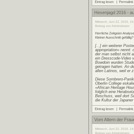
Eintrag lesen
|
Permalink
Hexenjagd 2016 - 
Mittwoch, Juni 22, 2016, 16
Beitrag von Administrator
Herrliche Zeitgeist-Analys
Kleiner Ausschnitt gefällig?
[...] ein weiterer Pos
appropriation» nennt: 
der man selbst nicht 
ein Dresscode-Video v
Bowdoin wurden Student
getragen hatten. An de
allen Latinos, weil er
Diese Sombrero-Panik 
Oberlin College eskal
«African Heritage Hous
folglich eine Herabset
Beschuss, weil dort S
die Kultur der Japaner 
Eintrag lesen
|
Permalink
Vom Altern der Frau
Mittwoch, Juni 22, 2016, 14
Beitrag von Administrator