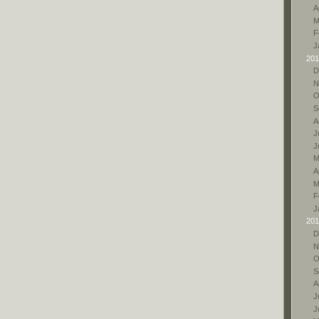
A
M
F
J
201
D
N
O
S
A
Ju
J
M
A
M
F
J
201
D
N
O
S
A
Ju
J