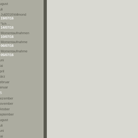
ugust
li
Juli2016Vollmond
19/07/16
"Ich ...
14/07/16
Momentaufnahmen
10/07/16
Momentaufnahme
06/07/16
Momentaufnahme
05/07/16
uni
ai
pril
ärz
ebruar
anuar
5
ezember
ovember
ktober
eptember
ugust
li
uni
ai