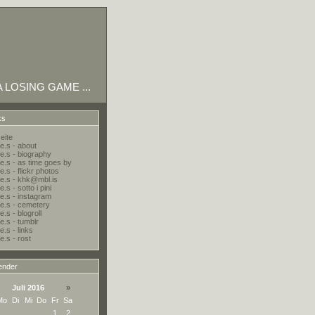
 A LOSING GAME ...
ks
eite
e.s - about
e.s - biography
e.s - as time goes by
.s - flickr photos
e.s - khk@mbl.is
.s - sotto i pini
e.s - instagram
e.s - cemetery
.s - blogroll
e.s - tumblr
e.s - links
e.s - rost
ender
Juli 2016
»
Mo
Di
Mi
Do
Fr
Sa
1
2