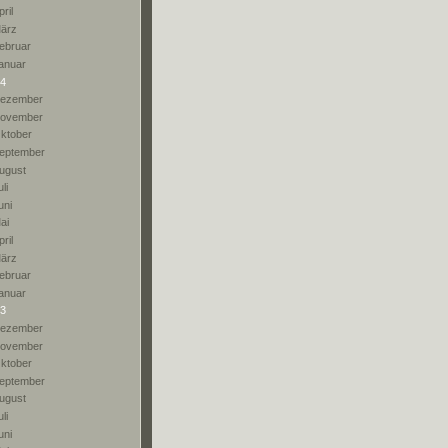
pril
ärz
ebruar
anuar
4
ezember
ovember
ktober
eptember
ugust
li
uni
ai
pril
ärz
ebruar
anuar
3
ezember
ovember
ktober
eptember
ugust
li
uni