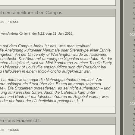
J
M
auf dem amerikanischen Campus
A
M
:45 -
PRESSE
F
J
e von Andrea Köhler in der NZZ vom 21. Juni 2016.
202
D
N
ten auf dem Campus-Index ist das, was man «cultural
die Aneignung kultureller Merkmale oder Stereotype einer Ethnie,
O
angehört. An der University of Washington wurde zu Halloween
S
erschickt: Kostüme mit stereotypen Signalen seien tabu. An der
A
en diszipliniert, weil sie Mini-Sombreros zu einer Tequila-Party
r University of Louisville entschuldigte sich der Präsident bei
Ju
 zu Halloween in einem Indio-Poncho aufgekreuzt war.
J
M
hat mittlerweile sogar die Nahrungsaufnahme erreicht. Am
A
ierte unlängst ein Streit über das Essen im campuseigenen
e». Die Studenten protestierten, es sei nicht authentisch – und
M
zung afrikanischer Sitten. Auch die Cafeteria kam unter
F
ushi und Bánh mì mit falschen Zutaten im Angebot waren, was
J
oder der Inder der Lächerlichkeit preisgebe. [...]
202
D
N
O
en - aus Frauensicht.
S
:26 -
PRESSE
A