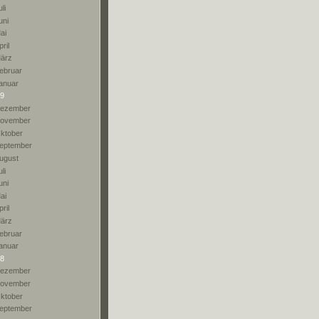
li
uni
ai
pril
ärz
ebruar
anuar
9
ezember
ovember
ktober
eptember
ugust
li
uni
ai
pril
ärz
ebruar
anuar
8
ezember
ovember
ktober
eptember