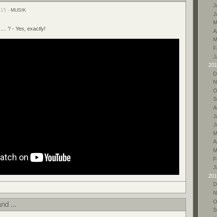
Ju
:15 -
MUSIK
J
M
 .... ? - Yes, exactly!
A
M
F
J
201
D
N
O
S
A
Ju
J
M
A
M
F
J
201
D
N
O
nd ...
S