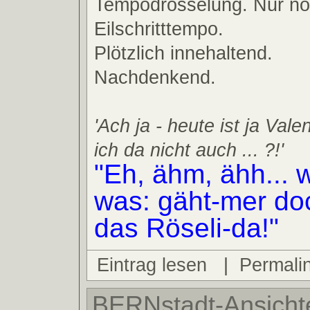
Tempodrosselung. Nur n
Eilschritttempo.
Plötzlich innehaltend.
Nachdenkend.
'Ach ja - heute ist ja Vale
ich da nicht auch ... ?!'
"Eh, ähm, ähh... 
was: gäht-mer doc
das Röseli-da!"
Eintrag lesen
|
Permali
BERNstadt-Ansichte