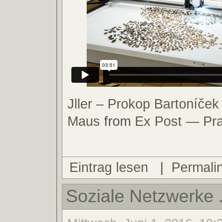
Jller – Prokop Bartoníče
Maus
from
Ex Post — Pr
Eintrag lesen
|
Permali
Soziale Netzwerke .