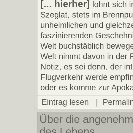
[... hierher]
lohnt sich 
Szeglat, stets im Brennp
unheimlichen und gleichze
faszinierenden Geschehni
Welt buchstäblich bewege
Welt nimmt davon in der
Notiz, es sei denn, der in
Flugverkehr werde empfind
oder es komme zur Apoka
Eintrag lesen
|
Permali
Über die angenehm
des Lebens.