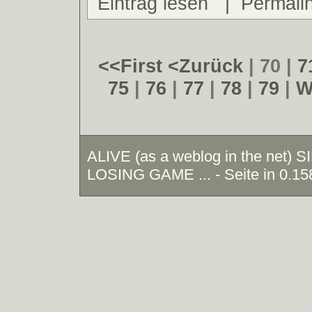
Eintrag lesen
|
Permali
<<First
<Zurück
| 70 |
7
75
|
76
|
77
|
78
|
79
|
W
ALIVE (as a weblog in the net)
LOSING GAME ... - Seite in 0.15