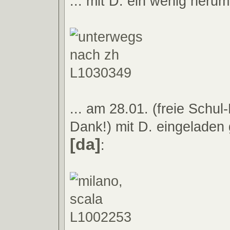
... mit D. ein wenig herumg
... am 28.01. (freie Schul
Dank!) mit D. eingeladen
[da]
: