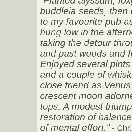
"Planted alyssum, fo
buddleia seeds, then 
to my favourite pub a
hung low in the after
taking the detour thr
and past woods and fi
Enjoyed several pints
and a couple of whisk
close friend as Venus
crescent moon adorne
tops. A modest trium
restoration of balanc
of mental effort."
- Chr.