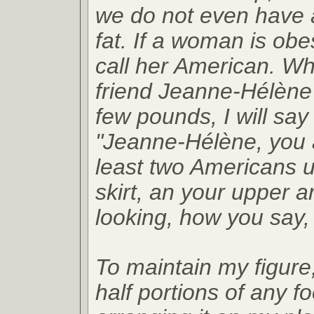
we do not even have 
fat. If a woman is ob
call her American. W
friend Jeanne-Hélène
few pounds, I will say 
"Jeanne-Hélène, you a
least two Americans 
skirt, an your upper 
looking, how you say,
To maintain my figure,
half portions of any f