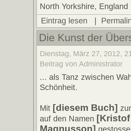
North Yorkshire, England
Eintrag lesen
|
Permali
Die Kunst der Übers
Dienstag, März 27, 2012, 2
Beitrag von Administrator
... als Tanz zwischen Wah
Schönheit.
[diesem Buch]
Mit
zum
[Kristof
auf den Namen
Magnusson]
gestosse