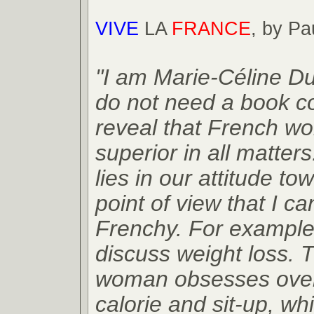
VIVE
LA
FRANCE
, by Pa
"I am Marie-Céline Du
do not need a book co
reveal that French w
superior in all matter
lies in our attitude tow
point of view that I ca
Frenchy. For example,
discuss weight loss.
woman obsesses over
calorie and sit-up, wh