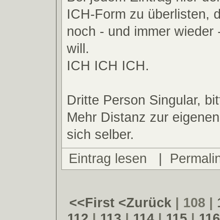
ICH-Form zu überlisten, d
noch - und immer wieder 
will.
ICH ICH ICH.
Dritte Person Singular, bit
Mehr Distanz zur eigenen
sich selber.
Eintrag lesen
|
Permali
<<First
<Zurück
| 108 |
112
|
113
|
114
|
115
|
116