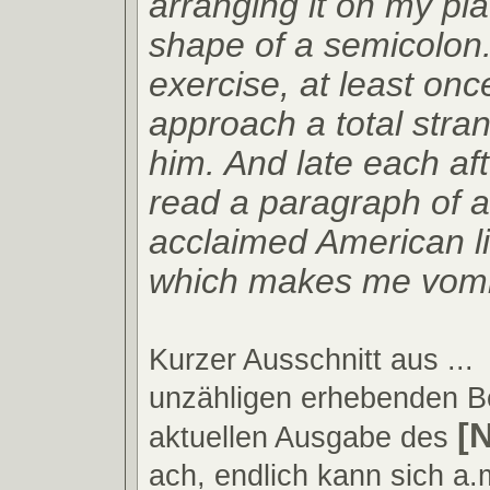
arranging it on my pla
shape of a semicolon
exercise, at least onc
approach a total stra
him. And late each af
read a paragraph of a
acclaimed American lit
which makes me vomit.
Kurzer Ausschnitt aus ...
unzähligen erhebenden Be
[
aktuellen Ausgabe des
ach, endlich kann sich a.