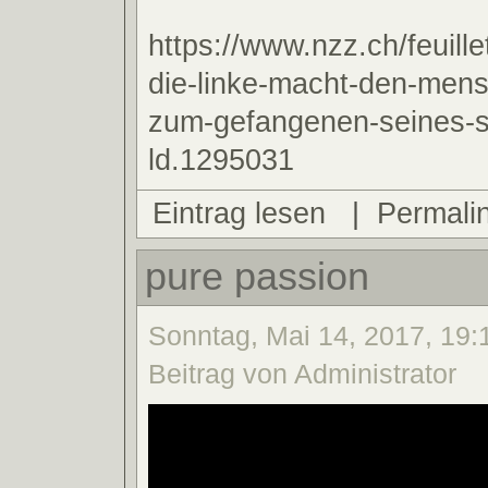
https://www.nzz.ch/feuille
die-linke-macht-den-men
zum-gefangenen-seines-s
ld.1295031
Eintrag lesen
|
Permali
pure passion
Sonntag, Mai 14, 2017, 19:
Beitrag von Administrator