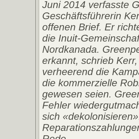
Juni 2014 verfasste 
Geschäftsführerin Ker
offenen Brief. Er richt
die Inuit-Gemeinschaf
Nordkanada. Greenp
erkannt, schrieb Kerr,
verheerend die Kam
die kommerzielle Ro
gewesen seien. Gree
Fehler wiedergutmach
sich «dekolonisieren»
Reparationszahlungen
Rede.