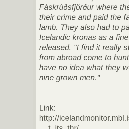
Fáskrúðsfjörður where th
their crime and paid the f
lamb. They also had to p
Icelandic kronas as a fin
released. "I find it really
from abroad come to hunt f
have no idea what they we
nine grown men."
Link:
http://icelandmonitor.mbl
... t_its_thr/