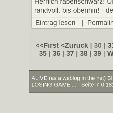
Herrlich rabenschwarz! Un
randvoll, bis obenhin! - der
Eintrag lesen
|
Permali
<<First
<Zurück
| 30 |
3
35
|
36
|
37
|
38
|
39
|
W
ALIVE (as a weblog in the net)
LOSING GAME ... - Seite in 0.18