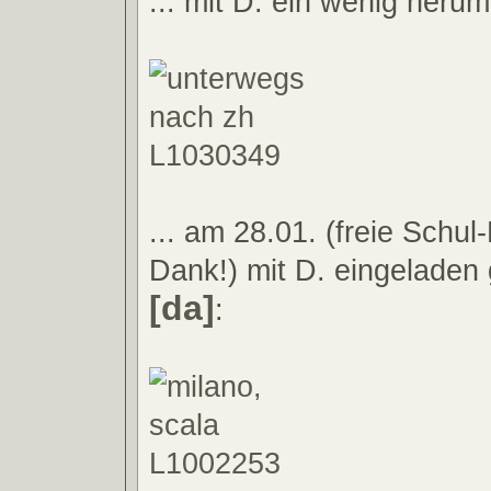
... mit D. ein wenig herumg
... am 28.01. (freie Schul
Dank!) mit D. eingeladen
[da]
: