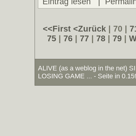
Eintrag lesen
|
Permali
<<First
<Zurück
| 70 |
7
75
|
76
|
77
|
78
|
79
|
W
ALIVE (as a weblog in the net)
LOSING GAME ... - Seite in 0.15