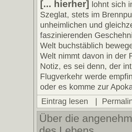
[... hierher]
lohnt sich 
Szeglat, stets im Brennp
unheimlichen und gleichze
faszinierenden Geschehni
Welt buchstäblich bewege
Welt nimmt davon in der
Notiz, es sei denn, der in
Flugverkehr werde empfind
oder es komme zur Apoka
Eintrag lesen
|
Permali
Über die angenehm
des Lebens.