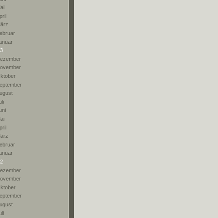
ai
pril
ärz
ebruar
anuar
3
ezember
ovember
ktober
eptember
ugust
li
uni
ai
pril
ärz
ebruar
anuar
2
ezember
ovember
ktober
eptember
ugust
li