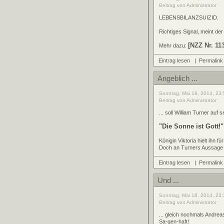
Beitrag von Administrator
LEBENSBILANZSUIZID.
Richtiges Signal, meint de
[NZZ Nr. 11
Mehr dazu:
Eintrag lesen
|
Permalink
Angeblich ...
Sonntag, Mai 18, 2014, 23:
Beitrag von Administrator
... soll William Turner au
"Die Sonne ist Gott!"
Königin Viktoria hielt ihn f
Doch an Turners Aussage 
Eintrag lesen
|
Permalink
Und ...
Sonntag, Mai 18, 2014, 23:
Beitrag von Administrator
... gleich nochmals Andrea
Sa-gen-haft!