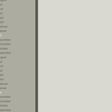
ugust
li
uni
ai
pril
ärz
ebruar
anuar
5
ezember
ovember
ktober
eptember
ugust
li
uni
ai
pril
ärz
ebruar
anuar
4
ezember
ovember
ktober
eptember