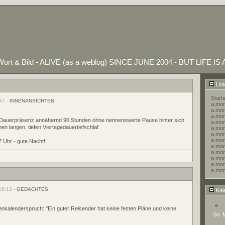
ort & Bild - ALIVE (as a weblog) SINCE JUNE 2004 - BUT LIFE IS
Lin
Starts
47 -
INNENANSICHTEN
a.mor
a.mor
a.mor
r Dauerpräsenz annähernd 96 Stunden ohne nennenswerte Pause hinter sich
a.more
nen langen, tiefen Viertagedauertiefschlaf.
a.mor
a.more
a.mor
 Uhr - gute Nacht!
a.mor
a.more
a.mor
a.mor
a.mor
16:13 -
GEDACHTES
Kal
«
nkalenderspruch: "Ein guter Reisender hat keine festen Pläne und keine
So