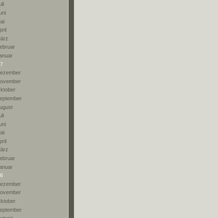
li
uni
ai
pril
ärz
ebruar
anuar
7
ezember
ovember
ktober
eptember
ugust
li
uni
ai
pril
ärz
ebruar
anuar
6
ezember
ovember
ktober
eptember