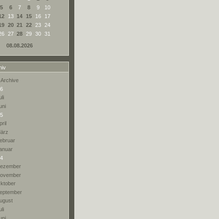
5
6
7
8
9
10
12
13
14
15
16
17
19
20
21
22
23
24
26
27
28
29
30
31
08.08.2026
hiv
 Archive
6
li
uni
5
pril
ärz
ebruar
anuar
4
ezember
ovember
ktober
eptember
ugust
li
uni