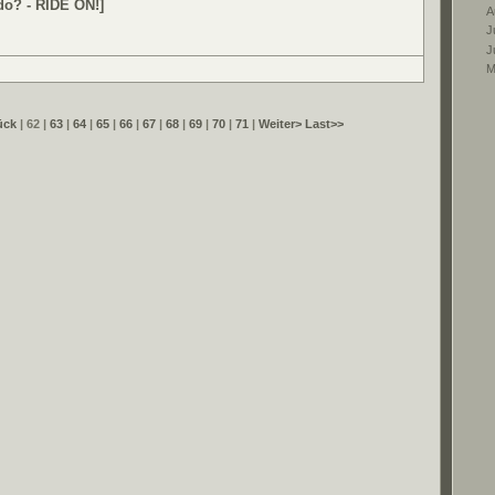
do? - RIDE ON!]
A
Ju
J
M
ück
| 62 |
63
|
64
|
65
|
66
|
67
|
68
|
69
|
70
|
71
|
Weiter>
Last>>