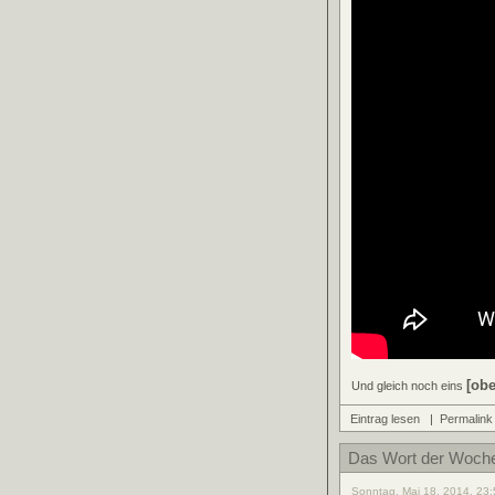
[obe
Und gleich noch eins
Eintrag lesen
|
Permalink
Das Wort der Woch
Sonntag, Mai 18, 2014, 23: