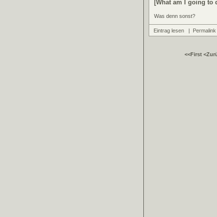
[What am I going to 
Was denn sonst?
Eintrag lesen
|
Permalink
<<First
<Zur