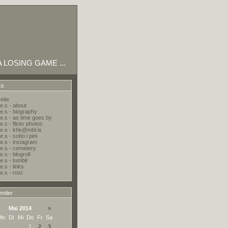
 A LOSING GAME ...
ks
eite
e.s - about
e.s - biography
e.s - as time goes by
.s - flickr photos
e.s - khk@mbl.is
.s - sotto i pini
e.s - instagram
e.s - cemetery
.s - blogroll
e.s - tumblr
e.s - links
e.s - rost
ender
Mai 2014
»
Mo
Di
Mi
Do
Fr
Sa
1
2
3