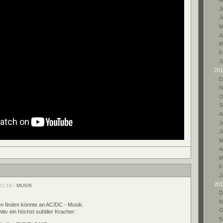
A
Ju
J
M
A
M
F
J
201
D
N
O
S
A
Ju
J
M
A
M
F
J
201
21:18 -
MUSIK
D
N
en finden könnte an AC/DC - Musik.
O
itiv ein höchst subtiler Kracher:
S