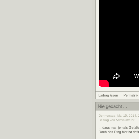
Eintrag lesen
|
Permalink
Nie gedacht ...
Donnerstag, Mai 15, 2014, 
Beitrag von Administrator
... dass man jemals Gefall
Doch das Ding hier ist defin