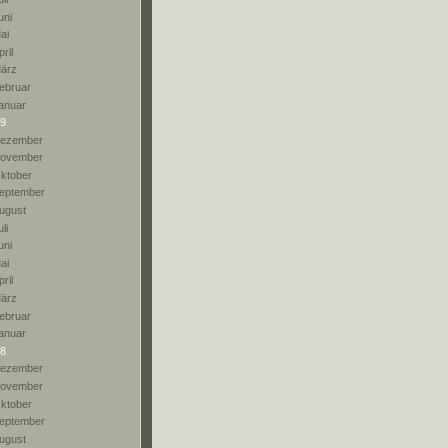
uni
ai
pril
ärz
ebruar
anuar
9
ezember
ovember
ktober
eptember
ugust
li
uni
ai
pril
ärz
ebruar
anuar
8
ezember
ovember
ktober
eptember
ugust