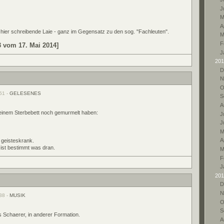
J
M
A
r hier schreibende Laie - ganz im Gegensatz zu den sog. "Fachleuten".
M
F
3 vom 17. Mai 2014]
J
201
D
N
O
51 -
GELESENES
S
A
f seinem Sterbebett noch gemurmelt haben:
Ju
J
M
A
ür geisteskrank.
ist bestimmt was dran.
M
F
J
201
D
N
38 -
MUSIK
O
S
s Schaerer, in anderer Formation.
A