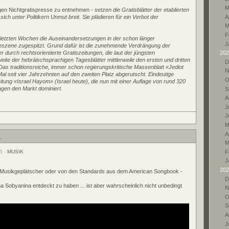
M
sigen Nichtgratispresse zu entnehmen -
setzen die Gratisblätter der etablierten
A
ch unter Politikern Unmut breit. Sie plädieren für ein Verbot der
M
F
n letzten Wochen die Auseinandersetzungen in der schon länger
J
eszene zugespitzt. Grund dafür ist die zunehmende Verdrängung der
tter durch rechtsorientierte Gratiszeitungen, die laut der jüngsten
202
te der hebräischsprachigen Tagesblätter mittlerweile den ersten und dritten
D
. Das traditionsreiche, immer schon regierungskritische Massenblatt «Jediot
N
al seit vier Jahrzehnten auf den zweiten Platz abgerutscht. Eindeutige
O
eitung «Israel Hayom» (Israel heute), die nun mit einer Auflage von rund 320
gen den Markt dominiert.
S
A
Ju
J
M
A
.
M
F
5 -
MUSIK
J
202
 Musikgeplätscher oder von den Standards aus dem American Songbook -
D
na Sobyanina entdeckt zu haben ... ist aber wahrscheinlich nicht unbedingt
N
O
S
A
Ju