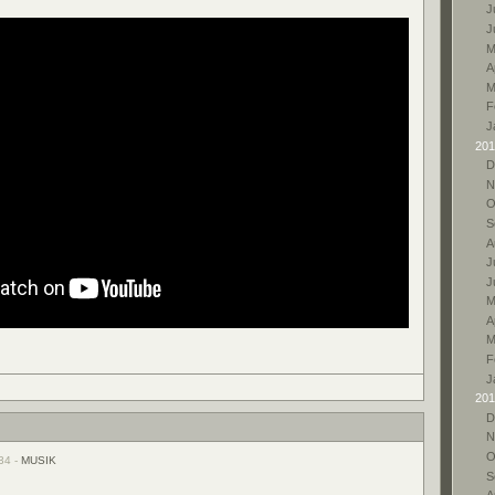
Ju
J
M
A
M
F
J
201
D
N
O
S
A
Ju
J
M
A
M
F
J
201
D
N
O
34 -
MUSIK
S