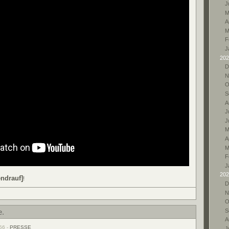
J
M
A
M
F
J
202
D
N
O
S
A
Ju
J
M
A
M
F
J
202
ndrauf]
!
D
N
O
S
e.
A
56 -
PRESSE
Ju