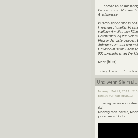
... - so war heute der hie
Presse arg zu. Nun macht si
Gratispresse.
In Israel haben sich in de
krisengeschüttelten Press
traditionellen liberalen Blä
Datenerhebung zur Reichwei
Platz in der Liste belegen
Achronot» ist zum ersten M
Gewinnerin ist die Gratisz
000 Exemplaren an Werkta
[hier]
Mehr
Eintrag lesen
|
Permalink
Und wenn Sie mal ..
Montag, Mai 19, 2014, 22:5
Beitrag von Administrator
... genug haben vom öden
da!
Mächtig stolz darauf, Mari
jedermanns Sache.