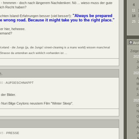
so - hmmmm - doch nach längerem Nachdenken: Nö ... wieso muss der gute
4
eich Recht haben?
11
"Always be prepared
ten Island-Erfahrungen besser (viel besser!):
18
he wrong road. Because it might take you to the right place."
25
er hier, heheeee.
 jemand?
Arc
Iceland - die Jungs (ja, die Jungs! street-cleaning is a mans world) wissen manchmal
Zeige
 Strasse da untendran auch wirklich vorhanden ist ...
202
Ju
J
202
e.
A
30 -
AUFGESCHNAPPT
M
F
J
r Bilder.
202
 Nuri Bilge Ceylons neustem Film "Winter Sleep".
D
N
O
S
A
Ju
:45 -
PRESSE
J