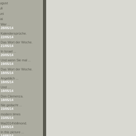
ugust
li
uni
ai
Wer ...
28/05/14
Kalendersprüche.
22/05/14
Das Wort der Woche.
21/05/14
In Israel ...
20/05/14
Und wenn Sie mal ...
19/05/14
Das Wort der Woche.
18/05/14
Angeblich ...
18/05/14
Und ...
18/05/14
Don Clemenza.
18/05/14
Nie gedacht ...
15/05/14
modern times
15/05/14
Mai2014Vollmond.
14/05/14
In this picture ...
14/05/14