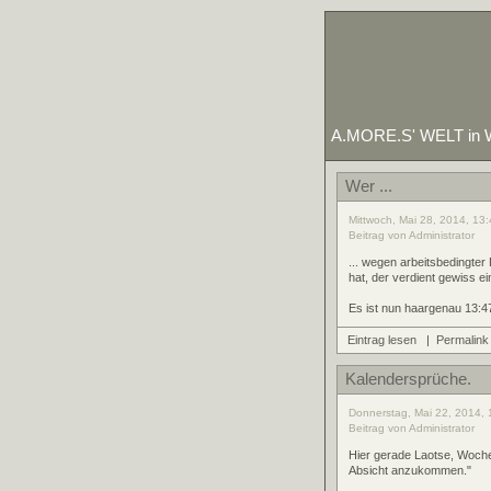
A.MORE.S' WELT in W
Wer ...
Mittwoch, Mai 28, 2014, 13:
Beitrag von Administrator
... wegen arbeitsbedingte
hat, der verdient gewiss ei
Es ist nun haargenau 13:47
Eintrag lesen
|
Permalink
Kalendersprüche.
Donnerstag, Mai 22, 2014, 
Beitrag von Administrator
Hier gerade Laotse, Woche
Absicht anzukommen."