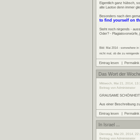
Eigentlich ganz hübsch, 
alte Laotse denn immer gl
Besonders nach den gemach
to find yourself on t
Steht noch nirgends - auss
Oder? - Plagiatsvorwürfe,
Bild: Mai 2014 - somewhere in 
nicht mal, ob die zu reinigende
Eintrag lesen
|
Permalink
Das Wort der Woch
Mittwoch, Mai 21, 2014, 13:
Beitrag von Administrator
GRAUSAME SCHÖNHEIT de
Aus einer Beschreibung zu
Eintrag lesen
|
Permalink
In Israel ...
Dienstag, Mai 20, 2014, 22
Beitrag von Administrator