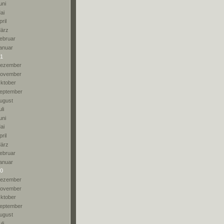
uni
ai
pril
ärz
ebruar
anuar
1
ezember
ovember
ktober
eptember
ugust
li
uni
ai
pril
ärz
ebruar
anuar
0
ezember
ovember
ktober
eptember
ugust
li