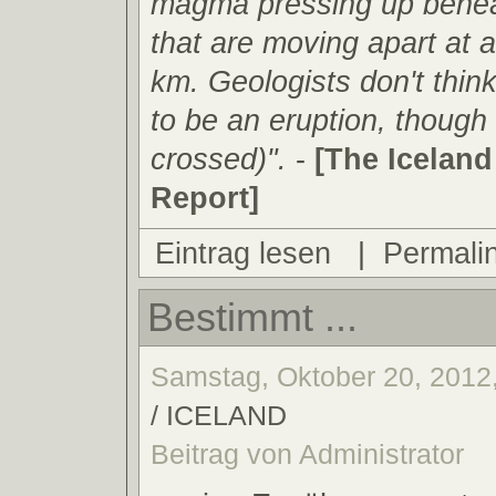
magma pressing up benea
that are moving apart at a
km. Geologists don't think
to be an eruption, though 
crossed)".
-
[The Icelan
Report]
Eintrag lesen
|
Permali
Bestimmt ...
Samstag, Oktober 20, 2012,
/ ICELAND
Beitrag von Administrator